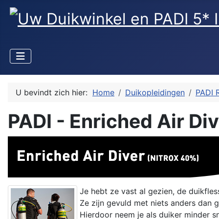
U bevindt zich hier:
Home
Duikopleidingen
PADI 
PADI - Enriched Air Div
Je hebt ze vast al gezien, de duikfl
Ze zijn gevuld met niets anders dan
Hierdoor neem je als duiker minder sn