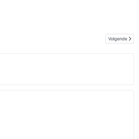
Volgende artike
Volgende