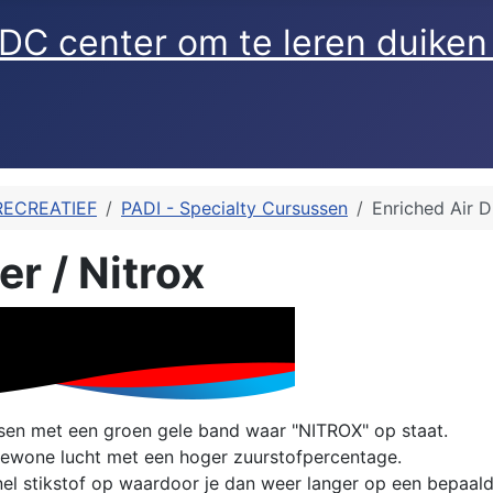
RECREATIEF
PADI - Specialty Cursussen
Enriched Air D
er / Nitrox
essen met een groen gele band waar "NITROX" op staat.
 gewone lucht met een hoger zuurstofpercentage.
el stikstof op waardoor je dan weer langer op een bepaalde