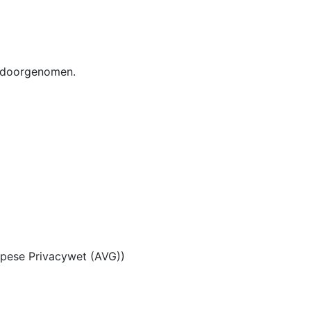
is doorgenomen.
opese Privacywet (AVG))