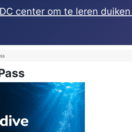
ss
 Pass